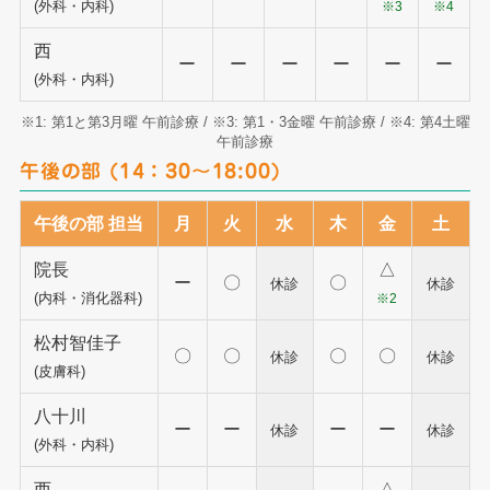
(外科・内科)
※3
※4
西
ー
ー
ー
ー
ー
ー
(外科・内科)
※1: 第1と第3月曜 午前診療 / ※3: 第1・3金曜 午前診療 / ※4: 第4土曜
午前診療
午後の部 (14：30～18:00)
午後の部 担当
月
火
水
木
金
土
院長
△
ー
〇
〇
休診
休診
(内科・消化器科)
※2
松村智佳子
〇
〇
〇
〇
休診
休診
(皮膚科)
八十川
ー
ー
ー
ー
休診
休診
(外科・内科)
西
△