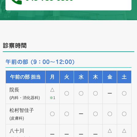
診察時間
午前の部 (9：00～12:00)
午前の部 担当
月
火
水
木
金
土
院長
△
〇
〇
〇
ー
〇
(内科・消化器科)
※1
松村智佳子
〇
〇
ー
〇
〇
〇
(皮膚科)
八十川
△
△
ー
ー
ー
ー