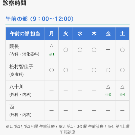
診察時間
午前の部 (9：00～12:00)
午前の部 担当
月
火
水
木
金
土
院長
△
〇
〇
〇
ー
〇
(内科・消化器科)
※1
松村智佳子
〇
〇
ー
〇
〇
〇
(皮膚科)
八十川
△
△
ー
ー
ー
ー
(外科・内科)
※3
※4
西
ー
ー
ー
ー
ー
ー
(外科・内科)
※1: 第1と第3月曜 午前診療 / ※3: 第1・3金曜 午前診療 / ※4: 第4土曜
午前診療