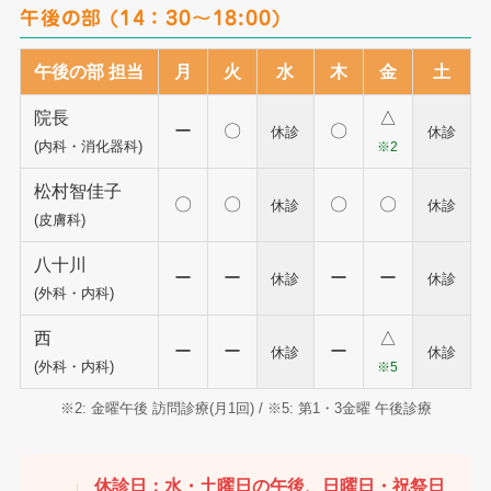
午後の部 (14：30～18:00)
午後の部 担当
月
火
水
木
金
土
院長
△
ー
〇
〇
休診
休診
(内科・消化器科)
※2
松村智佳子
〇
〇
〇
〇
休診
休診
(皮膚科)
八十川
ー
ー
ー
ー
休診
休診
(外科・内科)
西
△
ー
ー
ー
休診
休診
(外科・内科)
※5
※2: 金曜午後 訪問診療(月1回) / ※5: 第1・3金曜 午後診療
休診日：水・土曜日の午後、日曜日・祝祭日